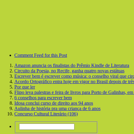
Comment Feed for this Post
Amazon anuncia os finalistas do Prêmio Kindle de Literatura
Circuito da Poesia, no Recife, ganha quatro novas estátuas
Escrever bem é escrever como música: o conselho viral que cir
Acordo Ortográfico entra hoje em vigor no Brasil depois de trê
Por que ler
Flipo leva palestras e feira de livros para Porto de Galinhas, e
6 conselhos para escrever bem
Idosa conclui curso de direito aos 94 anos
Aulinha de história pra uma criança de 6 anos
Concurso Cultural Literário (106)