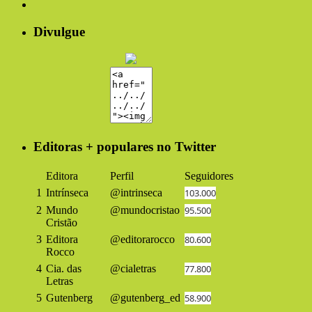
Divulgue
Editoras + populares no Twitter
Editora
Perfil
Seguidores
1
Intrínseca
@intrinseca
103.000
2
Mundo
@mundocristao
95.500
Cristão
3
Editora
@editorarocco
80.600
Rocco
4
Cia. das
@cialetras
77.800
Letras
5
Gutenberg
@gutenberg_ed
58.900