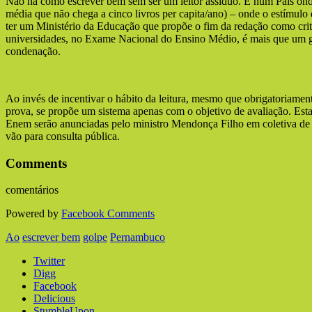
Não há como escrever bem sem ser um leitor assíduo. E num País on
média que não chega a cinco livros per capita/ano) – onde o estímulo 
ter um Ministério da Educação que propõe o fim da redação como crité
universidades, no Exame Nacional do Ensino Médio, é mais que um 
condenação.
Ao invés de incentivar o hábito da leitura, mesmo que obrigatoriame
prova, se propõe um sistema apenas com o objetivo de avaliação. Est
Enem serão anunciadas pelo ministro Mendonça Filho em coletiva de i
vão para consulta pública.
Comments
comentários
Powered by
Facebook Comments
Ao
escrever bem
golpe
Pernambuco
Twitter
Digg
Facebook
Delicious
StumbleUpon