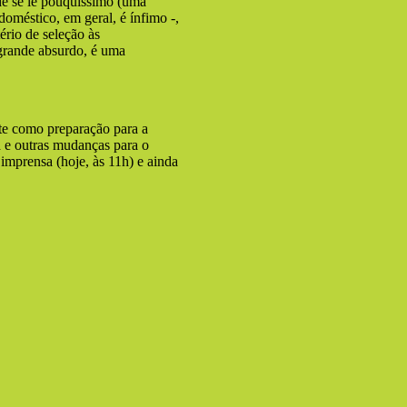
de se lê pouquíssimo (uma
doméstico, em geral, é ínfimo -,
rio de seleção às
grande absurdo, é uma
nte como preparação para a
a e outras mudanças para o
mprensa (hoje, às 11h) e ainda