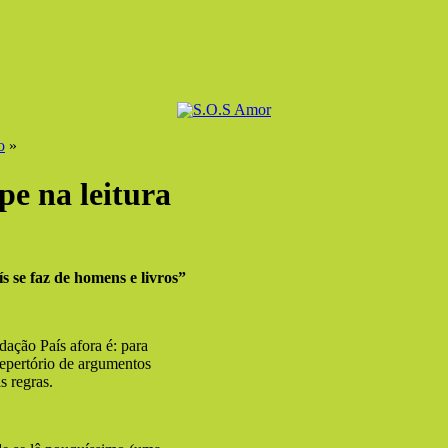
o
»
e na leitura
 se faz de homens e livros”
ação País afora é: para
 repertório de argumentos
s regras.