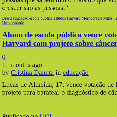
crescer são as pessoas.”
Brasil
educação
escola pública
estudos
Harvard
Meritocracia
Mitos
T
Universidade
Aluno de escola pública vence vot
Harvard com projeto sobre cânce
0
11 months ago
by
Cristina Danuta
in
educação
Lucas de Almeida, 17, vence votação de
projeto para baratear o diagnóstico de câ
Publicado no
UOL