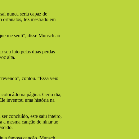
sal nunca seria capaz de
m orfanatos, fez mestrado em
que me senti”, disse Munsch ao
r seu luto pelas duas perdas
voz alta.
crevendo”, contou. “Essa veio
 colocá-lo na página. Certo dia,
Ele inventou uma história na
ser concluído, este saiu inteiro,
a a mesma canção de ninar ao
escido.
viu a famosa canção. Munsch