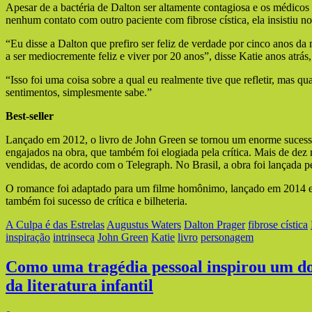
Apesar de a bactéria de Dalton ser altamente contagiosa e os médico
nenhum contato com outro paciente com fibrose cística, ela insistiu n
“Eu disse a Dalton que prefiro ser feliz de verdade por cinco anos da
a ser mediocremente feliz e viver por 20 anos”, disse Katie anos atr
“Isso foi uma coisa sobre a qual eu realmente tive que refletir, mas q
sentimentos, simplesmente sabe.”
Best-seller
Lançado em 2012, o livro de John Green se tornou um enorme sucesso
engajados na obra, que também foi elogiada pela crítica. Mais de dez
vendidas, de acordo com o Telegraph. No Brasil, a obra foi lançada pe
O romance foi adaptado para um filme homônimo, lançado em 2014 e
também foi sucesso de crítica e bilheteria.
A Culpa é das Estrelas
Augustus Waters
Dalton Prager
fibrose cística
inspiração
intrinseca
John Green
Katie
livro
personagem
Como uma tragédia pessoal inspirou um do
da literatura infantil