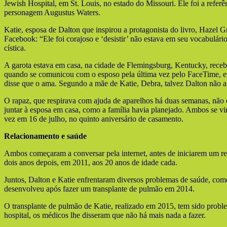
Jewish Hospital, em St. Louis, no estado do Missouri. Ele foi a referê
personagem Augustus Waters.
Katie, esposa de Dalton que inspirou a protagonista do livro, Hazel G
Facebook: “Ele foi corajoso e ‘desistir’ não estava em seu vocabulári
cística.
A garota estava em casa, na cidade de Flemingsburg, Kentucky, receb
quando se comunicou com o esposo pela última vez pelo FaceTime, e
disse que o ama. Segundo a mãe de Katie, Debra, talvez Dalton não a
O rapaz, que respirava com ajuda de aparelhos há duas semanas, não 
juntar à esposa em casa, como a família havia planejado. Ambos se v
vez em 16 de julho, no quinto aniversário de casamento.
Relacionamento e saúde
Ambos começaram a conversar pela internet, antes de iniciarem um r
dois anos depois, em 2011, aos 20 anos de idade cada.
Juntos, Dalton e Katie enfrentaram diversos problemas de saúde, co
desenvolveu após fazer um transplante de pulmão em 2014.
O transplante de pulmão de Katie, realizado em 2015, tem sido proble
hospital, os médicos lhe disseram que não há mais nada a fazer.