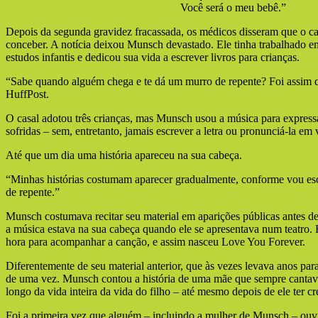
Você será o meu bebê.”
Depois da segunda gravidez fracassada, os médicos disseram que o ca
conceber. A notícia deixou Munsch devastado. Ele tinha trabalhado e
estudos infantis e dedicou sua vida a escrever livros para crianças.
“Sabe quando alguém chega e te dá um murro de repente? Foi assim 
HuffPost.
O casal adotou três crianças, mas Munsch usou a música para expressa
sofridas – sem, entretanto, jamais escrever a letra ou pronunciá-la em 
Até que um dia uma história apareceu na sua cabeça.
“Minhas histórias costumam aparecer gradualmente, conforme vou es
de repente.”
Munsch costumava recitar seu material em aparições públicas antes de
a música estava na sua cabeça quando ele se apresentava num teatro. 
hora para acompanhar a canção, e assim nasceu Love You Forever.
Diferentemente de seu material anterior, que às vezes levava anos para 
de uma vez. Munsch contou a história de uma mãe que sempre cantav
longo da vida inteira da vida do filho – até mesmo depois de ele ter cr
Foi a primeira vez que alguém – incluindo a mulher de Munsch – ou