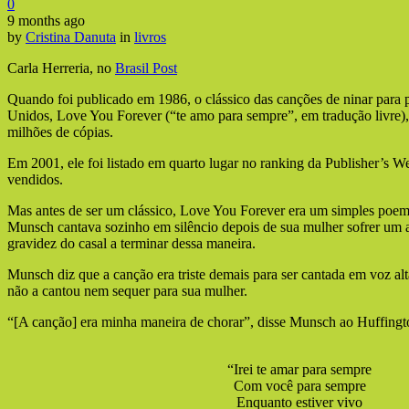
0
9 months ago
by
Cristina Danuta
in
livros
Carla Herreria, no
Brasil Post
Quando foi publicado em 1986, o clássico das canções de ninar para p
Unidos, Love You Forever (“te amo para sempre”, em tradução livre)
milhões de cópias.
Em 2001, ele foi listado em quarto lugar no ranking da Publisher’s We
vendidos.
Mas antes de ser um clássico, Love You Forever era um simples poem
Munsch cantava sozinho em silêncio depois de sua mulher sofrer um a
gravidez do casal a terminar dessa maneira.
Munsch diz que a canção era triste demais para ser cantada em voz al
não a cantou nem sequer para sua mulher.
“[A canção] era minha maneira de chorar”, disse Munsch ao Huffingt
“Irei te amar para sempre
Com você para sempre
Enquanto estiver vivo