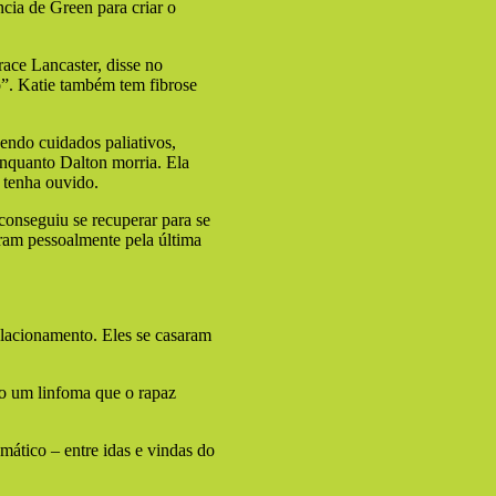
ncia de Green para criar o
race Lancaster, disse no
o”. Katie também tem fibrose
endo cuidados paliativos,
nquanto Dalton morria. Ela
 tenha ouvido.
conseguiu se recuperar para se
iram pessoalmente pela última
elacionamento. Eles se casaram
mo um linfoma que o rapaz
mático – entre idas e vindas do