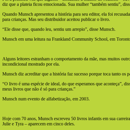
diz que a plateia ficou emocionada. Sua mulher “também sentiu”, disse
Quando Munsch apresentou a história para seu editor, ela foi recusad
para crianças. Mas seu distribuidor aceitou publicar o livro.
“Ele disse que, quando leu, sentiu um arrepio”, disse Munsch.
Munsch em uma leitura na Frankland Community School, em Toront
Alguns leitores estranham o comportamento da mãe, mas muitos out
incondicional mostrado por ela.
Munsch diz acreditar que a história faz sucesso porque toca tanto os pa
“O livro é uma espécie de ideal, do que esperamos que aconteça”, d
meus livros que não é só para crianças.”
Munsch num evento de alfabetização, em 2003.
Hoje com 70 anos, Munsch escreveu 50 livros infantis em sua carreira
Julie e Tyra – aparecem em cinco deles.