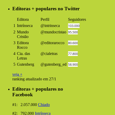
Editoras + populares no Twitter
Editora
Perfil
Seguidores
1
Intrínseca
@intrinseca
103.000
2
Mundo
@mundocristao
95.500
Cristão
3
Editora
@editorarocco
80.600
Rocco
4
Cia. das
@cialetras
77.800
Letras
5
Gutenberg
@gutenberg_ed
58.900
veja +
ranking atualizado em 27/1
Editoras + populares no
Facebook
#1: 2.057.000
Chiado
#2: 792.000
Intrínseca