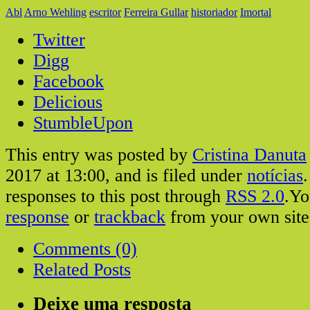
Abl
Arno Wehling
escritor
Ferreira Gullar
historiador
Imortal
Twitter
Digg
Facebook
Delicious
StumbleUpon
This entry was posted by
Cristina Danuta
2017 at 13:00, and is filed under
notícias
responses to this post through
RSS 2.0
.Y
response
or
trackback
from your own site
Comments (0)
Related Posts
Deixe uma resposta