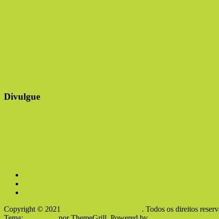
Divulgue
Copyright © 2021
Livros só mudam pessoas
. Todos os direitos reser
Tema:
ColorMag
por ThemeGrill. Powered by
WordPress
.