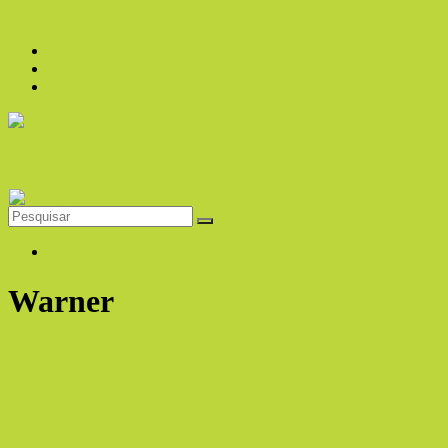
Pular para o conteúdo
Livros só mudam pessoas
História
Warner
notícias
Hotel em Londres oferece quartos inspira