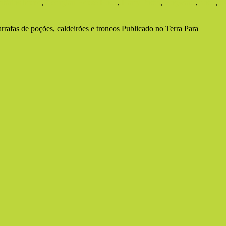
ntários
bruxo
,
Georgian House Hotel
,
Harry Potter
,
Hogwarts
,
hotel
,
li
rafas de poções, caldeirões e troncos Publicado no Terra Para