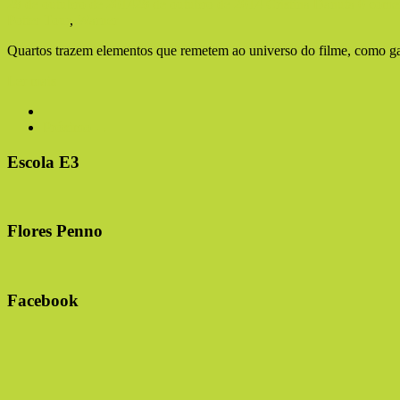
28 de outubro de 2014
28 de outubro de 2014
Cristina Danuta
0 come
Potter Tour
,
Warner
Quartos trazem elementos que remetem ao universo do filme, como gar
Ler mais
Próximo →
Escola E3
Flores Penno
Facebook