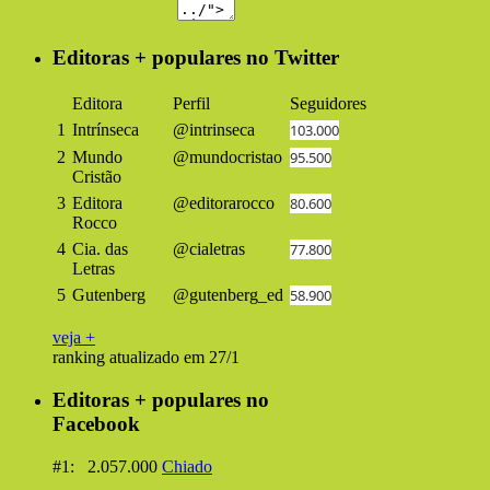
Editoras + populares no Twitter
Editora
Perfil
Seguidores
1
Intrínseca
@intrinseca
103.000
2
Mundo
@mundocristao
95.500
Cristão
3
Editora
@editorarocco
80.600
Rocco
4
Cia. das
@cialetras
77.800
Letras
5
Gutenberg
@gutenberg_ed
58.900
veja +
ranking atualizado em 27/1
Editoras + populares no
Facebook
#1: 2.057.000
Chiado