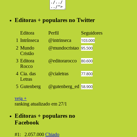
Editoras + populares no Twitter
Editora
Perfil
Seguidores
1
Intrínseca
@intrinseca
103.000
2
Mundo
@mundocristao
95.500
Cristão
3
Editora
@editorarocco
80.600
Rocco
4
Cia. das
@cialetras
77.800
Letras
5
Gutenberg
@gutenberg_ed
58.900
veja +
ranking atualizado em 27/1
Editoras + populares no
Facebook
#1: 2.057.000
Chiado