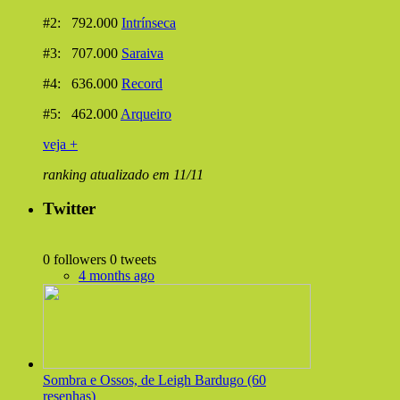
#2: 792.000
Intrínseca
#3: 707.000
Saraiva
#4: 636.000
Record
#5: 462.000
Arqueiro
veja +
ranking atualizado em 11/11
Twitter
0 followers
0 tweets
4 months ago
Sombra e Ossos, de Leigh Bardugo (60
resenhas)