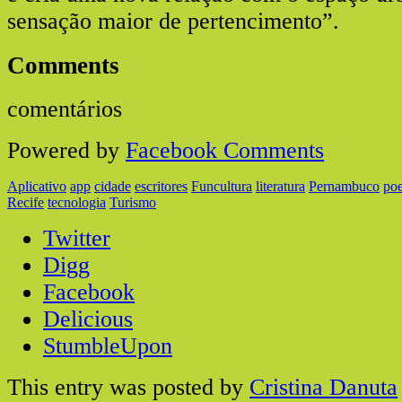
sensação maior de pertencimento”.
Comments
comentários
Powered by
Facebook Comments
Aplicativo
app
cidade
escritores
Funcultura
literatura
Pernambuco
poe
Recife
tecnologia
Turismo
Twitter
Digg
Facebook
Delicious
StumbleUpon
This entry was posted by
Cristina Danuta