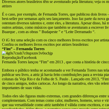
Diversos atores brasileiros têm se aventurado pela literatura; veja os m
atrizes
É o caso, por exemplo, de Fernanda Torres, que publicou dois livros
best-seller por semanas após seu lançamento. Isso faz parte da nova ge
ostentam diversos talentos e, entre eles, a literatura. Apesar disso, h
outros artistas, como músicos que também se aventuram a escrever liv
Buarque , com as obras ” Budapeste ” e “Leite Derramado “.
O iG fez uma seleção com os cinco melhores livros escritos por artistas
Confira os melhores livros escritos por atrizes brasileiras:
“Fim” – Fernanda Torres
Reprodução/Facebook
Fernanda Torres lançou “Fim” em 2013 , que conta a história de cinc
Embora o público tenha se acostumado a ver Fernanda Torres nas tela
publicar seu livro, a atriz já havia feito contribuições para a revista p
colunas da Veja Rio e da Folha de S. Paulo . Lançado em 2013, “Fim”
de cinco amigos, todos cariocas. Ao longo da narrativa, eles vão rel
importantes de suas vidas.
Todos eles são figuras muito extremas, com grandes diferenças entre s
complementam. Com temas como calor, mulheres, homens, sexo e viri
que sua versatilidade como atriz também é válida como escritora, e 