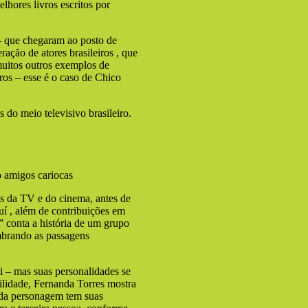
elhores livros escritos por
 – que chegaram ao posto de
ração de atores brasileiros , que
á muitos outros exemplos de
ros – esse é o caso de Chico
 do meio televisivo brasileiro.
o amigos cariocas
s da TV e do cinema, antes de
iauí , além de contribuições em
 conta a história de um grupo
embrando as passagens
i – mas suas personalidades se
lidade, Fernanda Torres mostra
cada personagem tem suas