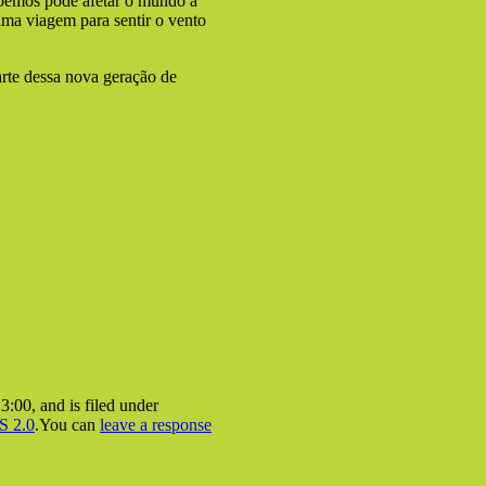
abemos pode afetar o mundo a
uma viagem para sentir o vento
arte dessa nova geração de
:00, and is filed under
S 2.0
.You can
leave a response