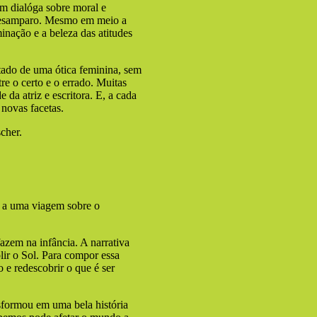
m dialóga sobre moral e
 desamparo. Mesmo em meio a
minação e a beleza das atitudes
atado de uma ótica feminina, sem
re o certo e o errado. Muitas
 da atriz e escritora. E, a cada
novas facetas.
cher.
s a uma viagem sobre o
fazem na infância. A narrativa
lir o Sol. Para compor essa
 e redescobrir o que é ser
nsformou em uma bela história