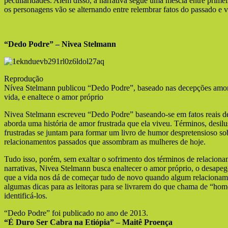
peculiaridades. Além disso, a narrativa segue uma mescla entre primei
os personagens vão se alternando entre relembrar fatos do passado e v
“Dedo Podre” – Nivea Stelmann
Reprodução
Nívea Stelmann publicou “Dedo Podre”, baseado nas decepções amor
vida, e enaltece o amor próprio
Nivea Stelmann escreveu “Dedo Podre” baseando-se em fatos reais de
aborda uma história de amor frustrada que ela viveu. Términos, desil
frustradas se juntam para formar um livro de humor despretensioso so
relacionamentos passados que assombram as mulheres de hoje.
Tudo isso, porém, sem exaltar o sofrimento dos términos de relaciona
narrativas, Nivea Stelmann busca enaltecer o amor próprio, o desapego 
que a vida nos dá de começar tudo de novo quando algum relacioname
algumas dicas para as leitoras para se livrarem do que chama de “hom
identificá-los.
“Dedo Podre” foi publicado no ano de 2013.
“É Duro Ser Cabra na Etiópia” – Maitê Proença