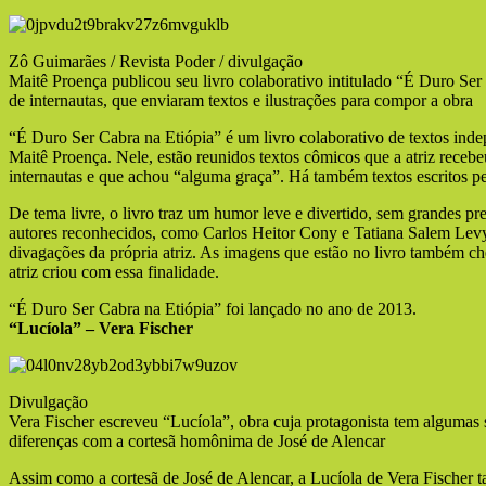
Zô Guimarães / Revista Poder / divulgação
Maitê Proença publicou seu livro colaborativo intitulado “É Duro Ser
de internautas, que enviaram textos e ilustrações para compor a obra
“É Duro Ser Cabra na Etiópia” é um livro colaborativo de textos ind
Maitê Proença. Nele, estão reunidos textos cômicos que a atriz recebeu
internautas e que achou “alguma graça”. Há também textos escritos pel
De tema livre, o livro traz um humor leve e divertido, sem grandes p
autores reconhecidos, como Carlos Heitor Cony e Tatiana Salem Levy
divagações da própria atriz. As imagens que estão no livro também c
atriz criou com essa finalidade.
“É Duro Ser Cabra na Etiópia” foi lançado no ano de 2013.
“Lucíola” – Vera Fischer
Divulgação
Vera Fischer escreveu “Lucíola”, obra cuja protagonista tem algumas
diferenças com a cortesã homônima de José de Alencar
Assim como a cortesã de José de Alencar, a Lucíola de Vera Fischer