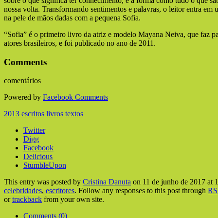
sobre o que significa ter conhecimento, e a forma como tudo o que s
nossa volta. Transformando sentimentos e palavras, o leitor entra em 
na pele de mãos dadas com a pequena Sofia.
“Sofia” é o primeiro livro da atriz e modelo Mayana Neiva, que faz p
atores brasileiros, e foi publicado no ano de 2011.
Comments
comentários
Powered by
Facebook Comments
2013
escritos
livros
textos
Twitter
Digg
Facebook
Delicious
StumbleUpon
This entry was posted by
Cristina Danuta
on 11 de junho de 2017 at 13
celebridades
,
escritores
. Follow any responses to this post through
RS
or
trackback
from your own site.
Comments (0)