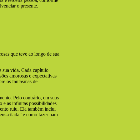
ra e terceira pessoa, conforme
ivenciar o presente.
osas que teve ao longo de sua
 sua vida. Cada capítulo
usões amorosas e expectativas
bre os fantasmas de
mento. Pelo contrário, em suas
e as infinitas possibilidades
nto ruiu. Ela também inclui
ens-cilada” e como fazer para