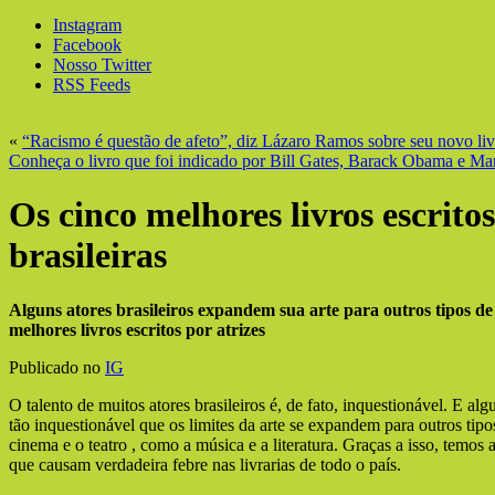
Instagram
Facebook
Nosso Twitter
RSS Feeds
«
“Racismo é questão de afeto”, diz Lázaro Ramos sobre seu novo liv
Conheça o livro que foi indicado por Bill Gates, Barack Obama e M
Os cinco melhores livros escritos
brasileiras
Alguns atores brasileiros expandem sua arte para outros tipos de
melhores livros escritos por atrizes
Publicado no
IG
O talento de muitos atores brasileiros é, de fato, inquestionável. E al
tão inquestionável que os limites da arte se expandem para outros tip
cinema e o teatro , como a música e a literatura. Graças a isso, temos a
que causam verdadeira febre nas livrarias de todo o país.