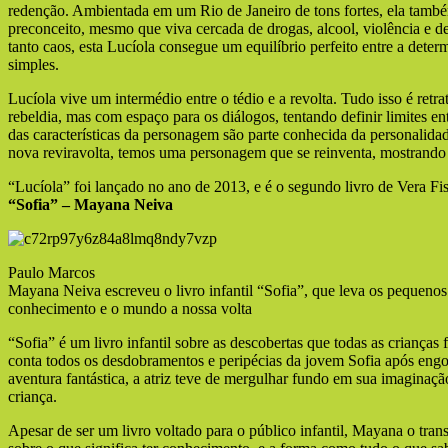
redenção. Ambientada em um Rio de Janeiro de tons fortes, ela també
preconceito, mesmo que viva cercada de drogas, alcool, violência e
tanto caos, esta Lucíola consegue um equilíbrio perfeito entre a deter
simples.
Lucíola vive um intermédio entre o tédio e a revolta. Tudo isso é retr
rebeldia, mas com espaço para os diálogos, tentando definir limites ent
das características da personagem são parte conhecida da personalidade
nova reviravolta, temos uma personagem que se reinventa, mostrando 
“Lucíola” foi lançado no ano de 2013, e é o segundo livro de Vera Fis
“Sofia” – Mayana Neiva
Paulo Marcos
Mayana Neiva escreveu o livro infantil “Sofia”, que leva os pequeno
conhecimento e o mundo a nossa volta
“Sofia” é um livro infantil sobre as descobertas que todas as crianças 
conta todos os desdobramentos e peripécias da jovem Sofia após engo
aventura fantástica, a atriz teve de mergulhar fundo em sua imaginação
criança.
Apesar de ser um livro voltado para o público infantil, Mayana o tra