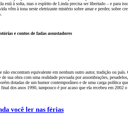
inda está à solta, mas o espírito de Linda precisa ser libertado – e pa
ida vêm à tona neste eletrizante mistério sobre amar e perder, sobre cr
.
tórias e contos de fadas assustadores
ue não encontram equivalente em nenhum outro autor, tradição ou país. 
e de sua obra com uma realidade povoada por assombrações, pesadelos,
, porém dotadas de um humor contemporâneo e de uma carga política que 
 o final dos anos 1990, tampouco é por acaso que ela recebeu em 2002 o 
nda você ler nas férias