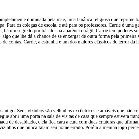
 completamente dominada pela mãe, uma fanática religiosa que reprime t
ulpa. Para os colegas de escola, e até para os professores, Carrie é uma
o, há um segredo por trás de sua aparência frágil: Carrie tem poderes s
 algo que lhe dá a chance de se enxergar de outra forma pela primeira 
to de contas. Carrie, a estranha é um dos maiores clássicos de terror d
antigo. Seus vizinhos são velhinhos excêntricos e amáveis que não co
egue abrir uma porta na sala de visitas de casa que sempre estivera t
ada de desabitado, e ela fica cara a cara com duas criaturas que afirma
 vizinhos que nunca falam seu nome errado. Porém a menina logo perce