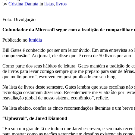
by
Cristina Danuta
in
listas
,
livros
Foto: Divulgação
Cofundador da Microsoft segue com a tradição de compartilhar os
Publicado no
Itmidia
Bill Gates é conhecido por ser um leitor ávido. Em uma entrevista ao
compreensão”. Ao jornal, ele disse que lê cerca de 50 livros por ano.
Como parte dos seus hábitos de leitura, Gates mantém a tradição de c
de livros para levar comigo sempre que me preparo para sair de férias
que muito pouco”, escreveu em post publicado em seu blog.
Na lista de livros deste semestre, Gates lembra que suas escolhas não
tecnologia costumam dizer isso. Recentemente me vi atraído por livro
reavaliação global de nosso sistema econômico”, reflete.
Na lista abaixo, confira as cinco recomendações literárias e um brev
“Upheaval”, de Jared Diamond
“Eu sou um grande fã de tudo o que Jared escreveu, e seu mais recent
para mostrar como as nações gerenciavam desafios existenciais como g