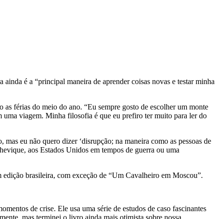
 ainda é a “principal maneira de aprender coisas novas e testar minha
ndo as férias do meio do ano. “Eu sempre gosto de escolher um monte
 uma viagem. Minha filosofia é que eu prefiro ter muito para ler do
ão, mas eu não quero dizer ‘disrupção; na maneira como as pessoas de
olchevique, aos Estados Unidos em tempos de guerra ou uma
suem edição brasileira, com exceção de “Um Cavalheiro em Moscou”.
omentos de crise. Ele usa uma série de estudos de caso fascinantes
mente, mas terminei o livro ainda mais otimista sobre nossa