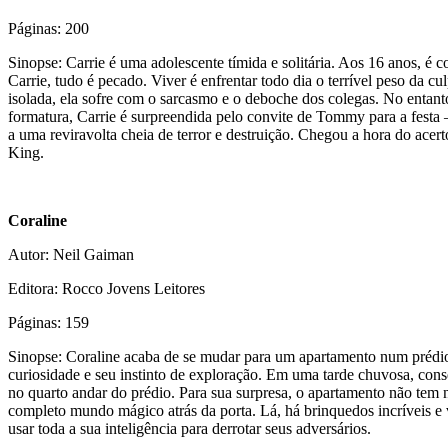
Páginas: 200
Sinopse: Carrie é uma adolescente tímida e solitária. Aos 16 anos, é
Carrie, tudo é pecado. Viver é enfrentar todo dia o terrível peso da c
isolada, ela sofre com o sarcasmo e o deboche dos colegas. No entant
formatura, Carrie é surpreendida pelo convite de Tommy para a festa –
a uma reviravolta cheia de terror e destruição. Chegou a hora do acer
King.
Coraline
Autor: Neil Gaiman
Editora: Rocco Jovens Leitores
Páginas: 159
Sinopse: Coraline acaba de se mudar para um apartamento num prédio 
curiosidade e seu instinto de exploração. Em uma tarde chuvosa, cons
no quarto andar do prédio. Para sua surpresa, o apartamento não tem n
completo mundo mágico atrás da porta. Lá, há brinquedos incríveis e
usar toda a sua inteligência para derrotar seus adversários.