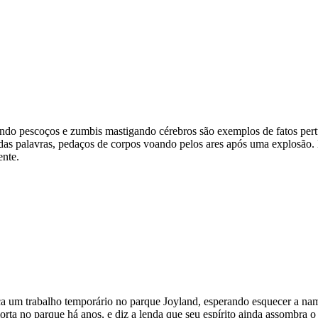
rtando pescoços e zumbis mastigando cérebros são exemplos de fatos per
o das palavras, pedaços de corpos voando pelos ares após uma explosão. 
ente.
ça um trabalho temporário no parque Joyland, esperando esquecer a na
 morta no parque há anos, e diz a lenda que seu espírito ainda assombr