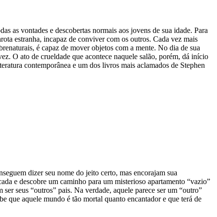
odas as vontades e descobertas normais aos jovens de sua idade. Para
 garota estranha, incapaz de conviver com os outros. Cada vez mais
obrenaturais, é capaz de mover objetos com a mente. No dia de sua
vez. O ato de crueldade que acontece naquele salão, porém, dá início
a literatura contemporânea e um dos livros mais aclamados de Stephen
nseguem dizer seu nome do jeito certo, mas encorajam sua
rancada e descobre um caminho para um misterioso apartamento “vazio”
m ser seus “outros” pais. Na verdade, aquele parece ser um “outro”
be que aquele mundo é tão mortal quanto encantador e que terá de