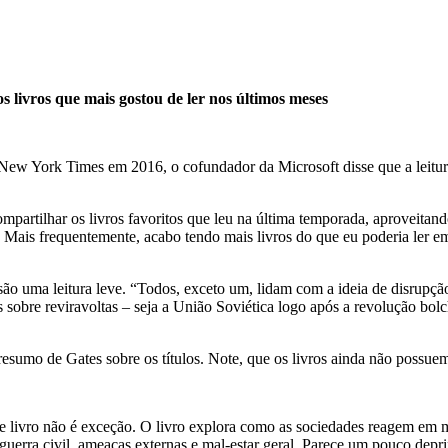
 livros que mais gostou de ler nos últimos meses
 New York Times em 2016, o cofundador da Microsoft disse que a leitura
ompartilhar os livros favoritos que leu na última temporada, aproveita
. Mais frequentemente, acabo tendo mais livros do que eu poderia ler em
 são uma leitura leve. “Todos, exceto um, lidam com a ideia de disrupç
s sobre reviravoltas – seja a União Soviética logo após a revolução b
e resumo de Gates sobre os títulos. Note, que os livros ainda não pos
e livro não é exceção. O livro explora como as sociedades reagem em m
uerra civil, ameaças externas e mal-estar geral. Parece um pouco depri