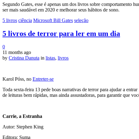
Segundo Gates, esse é apenas um dos livros sobre comportamento hum
ser mais saudável em 2020 e melhorar seus hábitos de sono.
5 livros
ciência
Microsoft Bill Gates
seleção
5 livros de terror para ler em um dia
0
11 months ago
by
Cristina Danuta
in
listas
,
livros
Karol Póss, no
Entreter-se
Toda sexta-feira 13 pede boas narrativas de terror para ajudar a entr
de leituras bem rápidas, mas ainda assustadoras, para garantir que você
Carrie, a Estranha
Autor: Stephen King
Editora: Suma