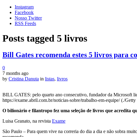
Instagram
Facebook
Nosso Twitter
RSS Feeds
Posts tagged
5 livros
Bill Gates recomenda estes 5 livros para 
0
7 months ago
by
Cristina Danuta
in
listas
,
livros
BILL GATES: pelo quarto ano consecutivo, fundador da Microsoft lider
https://exame.abril.com.br/noticias-sobre/trabalho-em-equipe/ (./Getty
O bilionário e filantropo fez uma seleção de livros que acredita q
Luisa Granato, na revista
Exame
São Paulo – Para quem vive na correria do dia a dia e não sobra muito
recomenda.