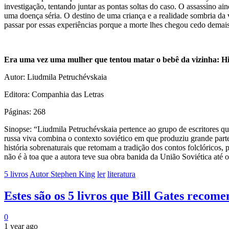
investigação, tentando juntar as pontas soltas do caso. O assassino a
uma doença séria. O destino de uma criança e a realidade sombria da v
passar por essas experiências porque a morte lhes chegou cedo demais
Era uma vez uma mulher que tentou matar o bebê da vizinha: His
Autor: Liudmila Petruchévskaia
Editora: Companhia das Letras
Páginas: 268
Sinopse: “Liudmila Petruchévskaia pertence ao grupo de escritores q
russa viva combina o contexto soviético em que produziu grande part
história sobrenaturais que retomam a tradição dos contos folclóricos
não é à toa que a autora teve sua obra banida da União Soviética até
5 livros
Autor Stephen King
ler
literatura
Estes são os 5 livros que Bill Gates recome
0
1 year ago