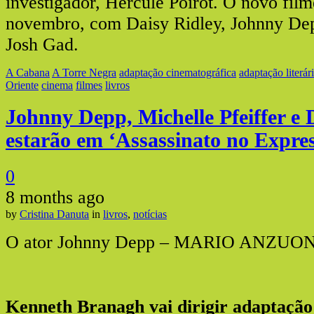
investigador, Hercule Poirot. O novo film
novembro, com Daisy Ridley, Johnny Dep
Josh Gad.
A Cabana
A Torre Negra
adaptação cinematográfica
adaptação literár
Oriente
cinema
filmes
livros
Johnny Depp, Michelle Pfeiffer e 
estarão em ‘Assassinato no Expres
0
8 months ago
by
Cristina Danuta
in
livros
,
notícias
O ator Johnny Depp – MARIO ANZUO
Kenneth Branagh vai dirigir adaptaçã