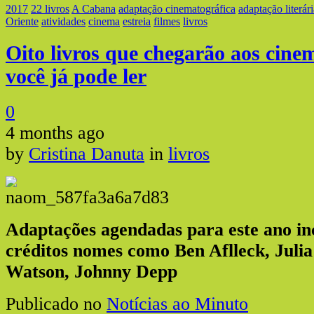
2017
22 livros
A Cabana
adaptação cinematográfica
adaptação literári
Oriente
atividades
cinema
estreia
filmes
livros
Oito livros que chegarão aos cine
você já pode ler
0
4 months ago
by
Cristina Danuta
in
livros
Adaptações agendadas para este ano in
créditos nomes como Ben Aflleck, Jul
Watson, Johnny Depp
Publicado no
Notícias ao Minuto