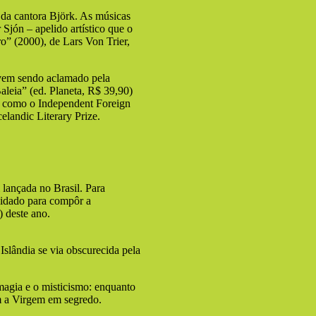
 da cantora Björk. As músicas
Sjón – apelido artístico que o
o” (2000), de Lars Von Trier,
 vem sendo aclamado pela
 Baleia” (ed. Planeta, R$ 39,90)
s, como o Independent Foreign
elandic Literary Prize.
 lançada no Brasil. Para
nvidado para compôr a
) deste ano.
slândia se via obscurecida pela
magia e o misticismo: enquanto
m a Virgem em segredo.