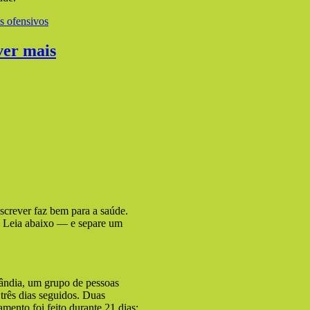
 ofensivos
ver mais
escrever faz bem para a saúde.
a. Leia abaixo — e separe um
ândia, um grupo de pessoas
três dias seguidos. Duas
ento foi feito durante 21 dias: