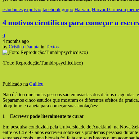
estudantes
expulsão
facebook
grupo
Harvard
Harvard Crimson
memes
4 motivos científicos para começar a escre
0
4 months ago
by
Cristina Danuta
in
Textos
(Foto: Reprodução/Tumblr/psychicdisco)
Publicado na
Galileu
Não é à toa que tantas pessoas são entusiastas dos diários e agendas: 
Separamos cinco estudos que mostram os diferentes efeitos da prátic
bloquinho e caneta para começar suas anotações:
1 – Escrever pode literalmente te curar
Em pesquisa conduzida pela Universidade de Auckland, na Nova Zel
entre os 64 e 97 anos escreveu sobre seus problemas pessoasi durante 
semanas depois, uma biópsia foi feita em seus braços e um acompanham