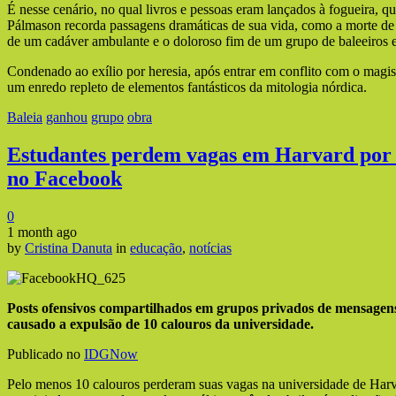
É nesse cenário, no qual livros e pessoas eram lançados à fogueira, q
Pálmason recorda passagens dramáticas de sua vida, como a morte de t
de um cadáver ambulante e o doloroso fim de um grupo de baleeiros 
Condenado ao exílio por heresia, após entrar em conflito com o magis
um enredo repleto de elementos fantásticos da mitologia nórdica.
Baleia
ganhou
grupo
obra
Estudantes perdem vagas em Harvard por
no Facebook
0
1 month ago
by
Cristina Danuta
in
educação
,
notícias
Posts ofensivos compartilhados em grupos privados de mensagens
causado a expulsão de 10 calouros da universidade.
Publicado no
IDGNow
Pelo menos 10 calouros perderam suas vagas na universidade de Ha