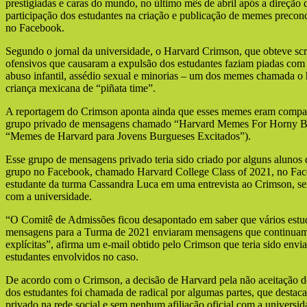
prestigiadas e caras do mundo, no último mês de abril após a direção d
participação dos estudantes na criação e publicação de memes precon
no Facebook.
Segundo o jornal da universidade, o Harvard Crimson, que obteve sc
ofensivos que causaram a expulsão dos estudantes faziam piadas com
abuso infantil, assédio sexual e minorias – um dos memes chamada o
criança mexicana de “piñata time”.
A reportagem do Crimson aponta ainda que esses memes eram compar
grupo privado de mensagens chamado “Harvard Memes For Horny B
“Memes de Harvard para Jovens Burgueses Excitados”).
Esse grupo de mensagens privado teria sido criado por alguns alunos 
grupo no Facebook, chamado Harvard College Class of 2021, no Fac
estudante da turma Cassandra Luca em uma entrevista ao Crimson, se
com a universidade.
“O Comitê de Admissões ficou desapontado em saber que vários estu
mensagens para a Turma de 2021 enviaram mensagens que continuam
explícitas”, afirma um e-mail obtido pelo Crimson que teria sido envi
estudantes envolvidos no caso.
De acordo com o Crimson, a decisão de Harvard pela não aceitação do
dos estudantes foi chamada de radical por algumas partes, que destac
privado na rede social e sem nenhum afiliação oficial com a universid