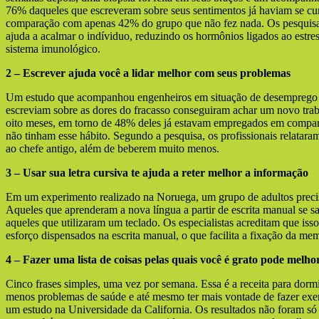
76% daqueles que escreveram sobre seus sentimentos já haviam se cur
comparação com apenas 42% do grupo que não fez nada. Os pesquisad
ajuda a acalmar o indíviduo, reduzindo os hormônios ligados ao estr
sistema imunológico.
2 – Escrever ajuda você a lidar melhor com seus problemas
Um estudo que acompanhou engenheiros em situação de desemprego 
escreviam sobre as dores do fracasso conseguiram achar um novo tra
oito meses, em torno de 48% deles já estavam empregados em comp
não tinham esse hábito. Segundo a pesquisa, os profissionais relatara
ao chefe antigo, além de beberem muito menos.
3 – Usar sua letra cursiva te ajuda a reter melhor a informação
Em um experimento realizado na Noruega, um grupo de adultos preci
Aqueles que aprenderam a nova língua a partir de escrita manual se 
aqueles que utilizaram um teclado. Os especialistas acreditam que iss
esforço dispensados na escrita manual, o que facilita a fixação da mem
4 – Fazer uma lista de coisas pelas quais você é grato pode melho
Cinco frases simples, uma vez por semana. Essa é a receita para dormir
menos problemas de saúde e até mesmo ter mais vontade de fazer exerc
um estudo na Universidade da California. Os resultados não foram só 