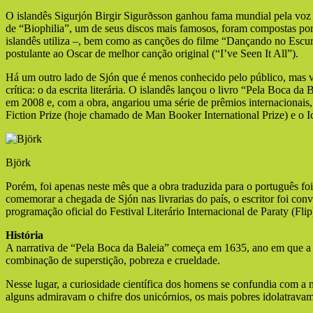
O islandês Sigurjón Birgir Sigurðsson ganhou fama mundial pela voz
de “Biophilia”, um de seus discos mais famosos, foram compostas por 
islandês utiliza –, bem como as canções do filme “Dançando no Escur
postulante ao Oscar de melhor canção original (“I’ve Seen It All”).
Há um outro lado de Sjón que é menos conhecido pelo público, mas
crítica: o da escrita literária. O islandês lançou o livro “Pela Boca da
em 2008 e, com a obra, angariou uma série de prêmios internacionai
Fiction Prize (hoje chamado de Man Booker International Prize) e o Ic
Björk
Porém, foi apenas neste mês que a obra traduzida para o português foi
comemorar a chegada de Sjón nas livrarias do país, o escritor foi co
programação oficial do Festival Literário Internacional de Paraty (Flip
História
A narrativa de “Pela Boca da Baleia” começa em 1635, ano em que a I
combinação de superstição, pobreza e crueldade.
Nesse lugar, a curiosidade científica dos homens se confundia com a 
alguns admiravam o chifre dos unicórnios, os mais pobres idolatrava