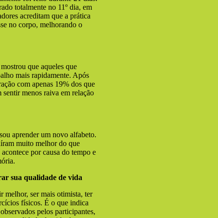
ado totalmente no 11º dia, em
ores acreditam que a prática
esse no corpo, melhorando o
mostrou que aqueles que
balho mais rapidamente. Após
aração com apenas 19% dos que
m sentir menos raiva em relação
sou aprender um novo alfabeto.
saíram muito melhor do que
o acontece por causa do tempo e
ória.
rar sua qualidade de vida
 melhor, ser mais otimista, ter
ícios físicos. É o que indica
observados pelos participantes,