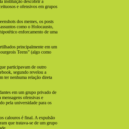
a instituição descobrir a
ceituosos e ofensivos em grupos
reenshots dos memes, os posts
 assuntos como o Holocausto,
 hipotético enforcamento de uma
tilhados principalmente em um
ourgeois Teens” (algo como
que participavam de outro
ebook, segundo revelou a
m ter nenhuma relação direta
dantes em um grupo privado de
 mensagens ofensivas e
ado pela universidade para os
s calouros é final. A expulsão
aram que tratava-se de um grupo
ade.