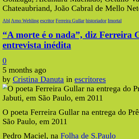
Chateaubriand, João Cabral de Mello Net
Abl
Arno Wehling
escritor
Ferreira Gullar
historiador
Imortal
“A morte é o nada”, diz Ferreira 
entrevista inédita
0
5 months ago
by
Cristina Danuta
in
escritores
O poeta Ferreira Gullar na entrega do Pr
São Paulo, em 2011
Pedro Maciel, na
Folha de S.Paulo