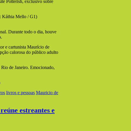
te Potterish, exclusivo sobre
: Káthia Mello / G1)
enal. Durante todo o dia, houve
o.
or e cartunista Maurício de
pção calorosa do público adulto
do Rio de Janeiro. Emocionado,
)
ros
livros e pessoas
Mauricio de
 reúne estreantes e