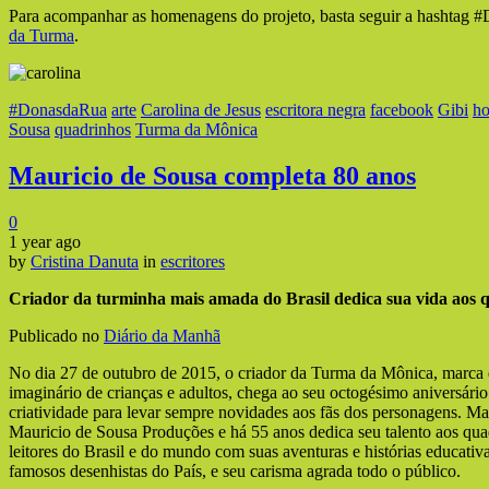
Para acompanhar as homenagens do projeto, basta seguir a hashtag 
da Turma
.
#DonasdaRua
arte
Carolina de Jesus
escritora negra
facebook
Gibi
h
Sousa
quadrinhos
Turma da Mônica
Mauricio de Sousa completa 80 anos
0
1 year ago
by
Cristina Danuta
in
escritores
Criador da turminha mais amada do Brasil dedica sua vida aos 
Publicado no
Diário da Manhã
No dia 27 de outubro de 2015, o criador da Turma da Mônica, marca 
imaginário de crianças e adultos, chega ao seu octogésimo aniversário
criatividade para levar sempre novidades aos fãs dos personagens. Ma
Mauricio de Sousa Produções e há 55 anos dedica seu talento aos qu
leitores do Brasil e do mundo com suas aventuras e histórias educativ
famosos desenhistas do País, e seu carisma agrada todo o público.