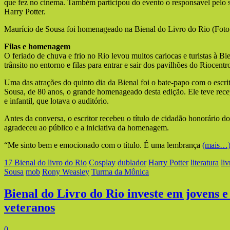
que fez no cinema. Também participou do evento o responsavel pelo si
Harry Potter.
Maurício de Sousa foi homenageado na Bienal do Livro do Rio (Foto
Filas e homenagem
O feriado de chuva e frio no Rio levou muitos cariocas e turistas à Bi
trânsito no entorno e filas para entrar e sair dos pavilhões do Riocentr
Uma das atrações do quinto dia da Bienal foi o bate-papo com o escrit
Sousa, de 80 anos, o grande homenageado desta edição. Ele teve rece
e infantil, que lotava o auditório.
Antes da conversa, o escritor recebeu o título de cidadão honorário 
agradeceu ao público e a iniciativa da homenagem.
“Me sinto bem e emocionado com o título. É uma lembrança
(mais…
17 Bienal do livro do Rio
Cosplay
dublador
Harry Potter
literatura
liv
Sousa
mob
Rony Weasley
Turma da Mônica
Bienal do Livro do Rio investe em jovens e
veteranos
0