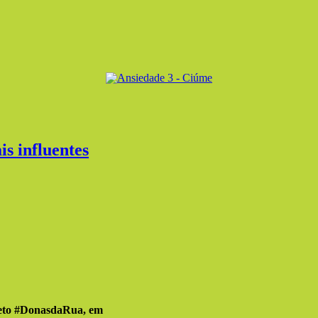
s influentes
ojeto #DonasdaRua, em