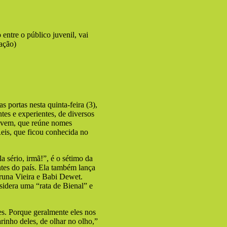
entre o público juvenil, vai
ação)
 portas nesta quinta-feira (3),
ntes e experientes, de diversos
 jovem, que reúne nomes
eis, que ficou conhecida no
a sério, irmã!”, é o sétimo da
ntes do país. Ela também lança
runa Vieira e Babi Dewet.
sidera uma “rata de Bienal” e
es. Porque geralmente eles nos
nho deles, de olhar no olho,”