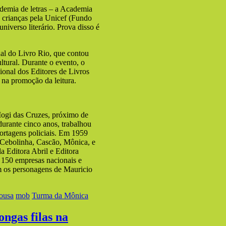
demia de letras – a Academia
a crianças pela Unicef (Fundo
universo literário. Prova disso é
al do Livro Rio, que contou
ltural. Durante o evento, o
onal dos Editores de Livros
na promoção da leitura.
 Mogi das Cruzes, próximo de
urante cinco anos, trabalhou
ortagens policiais. Em 1959
, Cebolinha, Cascão, Mônica, e
a Editora Abril e Editora
e 150 empresas nacionais e
com os personagens de Mauricio
ousa
mob
Turma da Mônica
ngas filas na