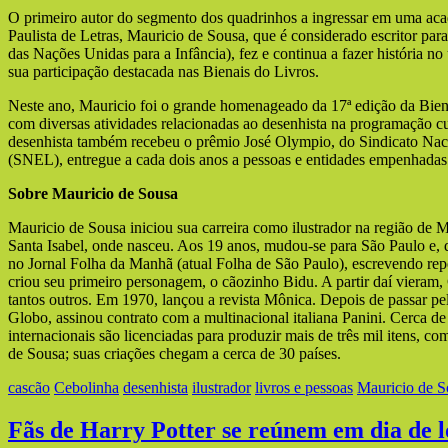
O primeiro autor do segmento dos quadrinhos a ingressar em uma aca
Paulista de Letras, Mauricio de Sousa, que é considerado escritor par
das Nações Unidas para a Infância), fez e continua a fazer história no 
sua participação destacada nas Bienais do Livros.
Neste ano, Mauricio foi o grande homenageado da 17ª edição da Bien
com diversas atividades relacionadas ao desenhista na programação cu
desenhista também recebeu o prêmio José Olympio, do Sindicato Naci
(SNEL), entregue a cada dois anos a pessoas e entidades empenhadas 
Sobre Mauricio de Sousa
Mauricio de Sousa iniciou sua carreira como ilustrador na região de
Santa Isabel, onde nasceu. Aos 19 anos, mudou-se para São Paulo e, d
no Jornal Folha da Manhã (atual Folha de São Paulo), escrevendo rep
criou seu primeiro personagem, o cãozinho Bidu. A partir daí vieram
tantos outros. Em 1970, lançou a revista Mônica. Depois de passar pel
Globo, assinou contrato com a multinacional italiana Panini. Cerca d
internacionais são licenciadas para produzir mais de três mil itens, 
de Sousa; suas criações chegam a cerca de 30 países.
cascão
Cebolinha
desenhista
ilustrador
livros e pessoas
Mauricio de S
Fãs de Harry Potter se reúnem em dia de lo