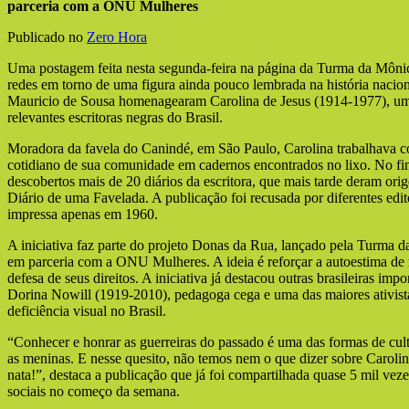
parceria com a ONU Mulheres
Publicado no
Zero Hora
Uma postagem feita nesta segunda-feira na página da Turma da Môn
redes em torno de uma figura ainda pouco lembrada na história nacio
Mauricio de Sousa homenagearam Carolina de Jesus (1914-1977), uma
relevantes escritoras negras do Brasil.
Moradora da favela do Canindé, em São Paulo, Carolina trabalhava co
cotidiano de sua comunidade em cadernos encontrados no lixo. No fi
descobertos mais de 20 diários da escritora, que mais tarde deram ori
Diário de uma Favelada. A publicação foi recusada por diferentes edi
impressa apenas em 1960.
A iniciativa faz parte do projeto Donas da Rua, lançado pela Turma 
em parceria com a ONU Mulheres. A ideia é reforçar a autoestima de 
defesa de seus direitos. A iniciativa já destacou outras brasileiras imp
Dorina Nowill (1919-2010), pedagoga cega e uma das maiores ativist
deficiência visual no Brasil.
“Conhecer e honrar as guerreiras do passado é uma das formas de cult
as meninas. E nesse quesito, não temos nem o que dizer sobre Caroli
nata!”, destaca a publicação que já foi compartilhada quase 5 mil vez
sociais no começo da semana.