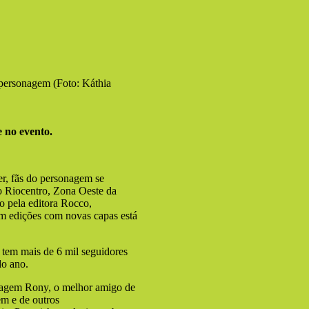
 personagem (Foto: Káthia
 no evento.
r, fãs do personagem se
no Riocentro, Zona Oeste da
 pela editora Rocco,
om edições com novas capas está
 tem mais de 6 mil seguidores
do ano.
onagem Rony, o melhor amigo de
em e de outros