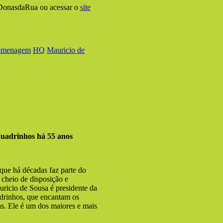
#DonasdaRua ou acessar o
site
omenagem
HQ
Mauricio de
quadrinhos há 55 anos
que há décadas faz parte do
 cheio de disposição e
uricio de Sousa é presidente da
adrinhos, que encantam os
as. Ele é um dos maiores e mais