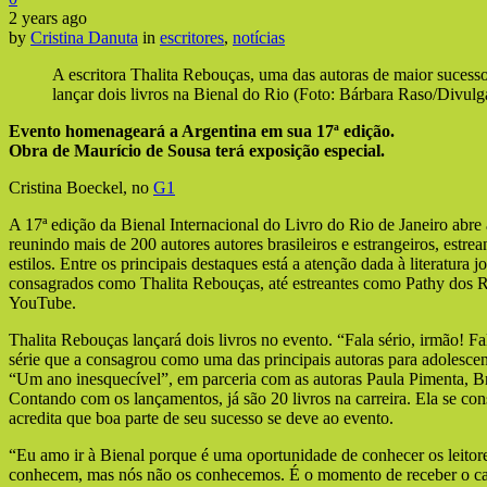
2 years ago
by
Cristina Danuta
in
escritores
,
notícias
A escritora Thalita Rebouças, uma das autoras de maior sucesso 
lançar dois livros na Bienal do Rio (Foto: Bárbara Raso/Divulg
Evento homenageará a Argentina em sua 17ª edição.
Obra de Maurício de Sousa terá exposição especial.
Cristina Boeckel, no
G1
A 17ª edição da Bienal Internacional do Livro do Rio de Janeiro abre as
reunindo mais de 200 autores autores brasileiros e estrangeiros, estrea
estilos. Entre os principais destaques está a atenção dada à literatura
consagrados como Thalita Rebouças, até estreantes como Pathy dos R
YouTube.
Thalita Rebouças lançará dois livros no evento. “Fala sério, irmão! Fal
série que a consagrou como uma das principais autoras para adolesce
“Um ano inesquecível”, em parceria com as autoras Paula Pimenta, B
Contando com os lançamentos, já são 20 livros na carreira. Ela se con
acredita que boa parte de seu sucesso se deve ao evento.
“Eu amo ir à Bienal porque é uma oportunidade de conhecer os leitor
conhecem, mas nós não os conhecemos. É o momento de receber o cari