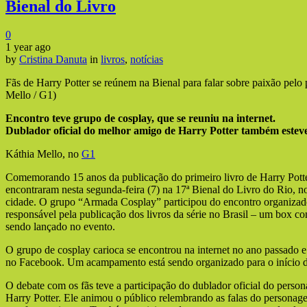
Bienal do Livro
0
1 year ago
by
Cristina Danuta
in
livros
,
notícias
Fãs de Harry Potter se reúnem na Bienal para falar sobre paixão pelo
Mello / G1)
Encontro teve grupo de cosplay, que se reuniu na internet.
Dublador oficial do melhor amigo de Harry Potter também esteve
Káthia Mello, no
G1
Comemorando 15 anos da publicação do primeiro livro de Harry Potte
encontraram nesta segunda-feira (7) na 17ª Bienal do Livro do Rio, 
cidade. O grupo “Armada Cosplay” participou do encontro organizado
responsável pela publicação dos livros da série no Brasil – um box c
sendo lançado no evento.
O grupo de cosplay carioca se encontrou na internet no ano passado e
no Facebook. Um acampamento está sendo organizado para o início 
O debate com os fãs teve a participação do dublador oficial do pers
Harry Potter. Ele animou o público relembrando as falas do personag