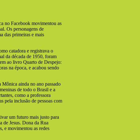
ica no Facebook movimentou as
nal. Os personagens de
 das primeiras e mais
mo catadora e registrava o
nal da década de 1950, foram
gem ao livro Quarto de Despejo:
toras na época, e acabou sendo
da Mônica ainda no ano passado
meninas de todo o Brasil e a
ortantes, como a professora
as pela inclusão de pessoas com
ivar um futuro mais justo para
na de Jesus. Dona da Rua
es, e movimentou as redes