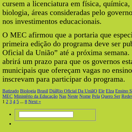
cursem a licenciatura em física, química
biologia, áreas consideradas pelo governo
nos investimentos educacionais.
O MEC afirmou que a portaria que especif
primeira edição do programa deve ser pu
Oficial da União” até a próxima semana.
abrirá um prazo para que os governos est
municipais que ofereçam vagas no ensino
inscrevam para participar do programa.
Batizado
Biologia
Brasil
DiáRio Oficial Da UniãO
Ele
Elza
Ensino S
MEC
Ministério da Educação
Nas
Neste
Nome
Pela
Quero Ser
Rede
1
2
3
4
5
...
8
Next »