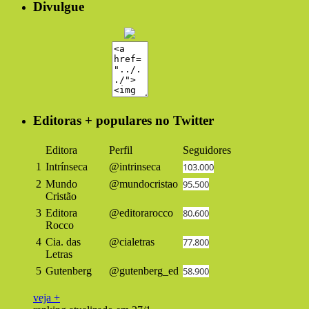
Divulgue
Editoras + populares no Twitter
Editora
Perfil
Seguidores
1
Intrínseca
@intrinseca
103.000
2
Mundo
@mundocristao
95.500
Cristão
3
Editora
@editorarocco
80.600
Rocco
4
Cia. das
@cialetras
77.800
Letras
5
Gutenberg
@gutenberg_ed
58.900
veja +