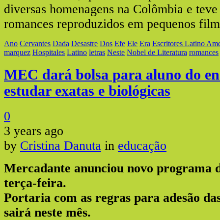
diversas homenagens na Colômbia e teve 
romances reproduzidos em pequenos film
Ano
Cervantes
Dada
Desastre
Dos
Efe
Ele
Era
Escritores Latino Am
marquez
Hospitales
Latino
letras
Neste
Nobel de Literatura
romances
MEC dará bolsa para aluno do en
estudar exatas e biológicas
0
3 years ago
by
Cristina Danuta
in
educação
Mercadante anunciou novo programa de
terça-feira.
Portaria com as regras para adesão das
sairá neste mês.