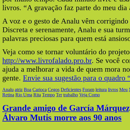
livros. “A gravação faz parte do meu dia 
A voz e o gesto de Analu vêm corrigindo i
Discreta e serenamente, Analu e sua tur
palavras preciosas para quem está ansioso
Veja como se tornar voluntário do projeto
http://www.livrofalado.pro.br
. Se você c
ajuda a melhorar a vida de quem mora no 
gente.
Envie sua sugestão para o quadro 
Analu
atriz
Boa
Carioca
Cegos
Deficientes
Foram
leitura
livros
Meu
Retina
Rio Uma
Rita
Tempo
Ter
trabalho
Veja Como
Grande amigo de García Márquez,
Álvaro Mutis morre aos 90 anos